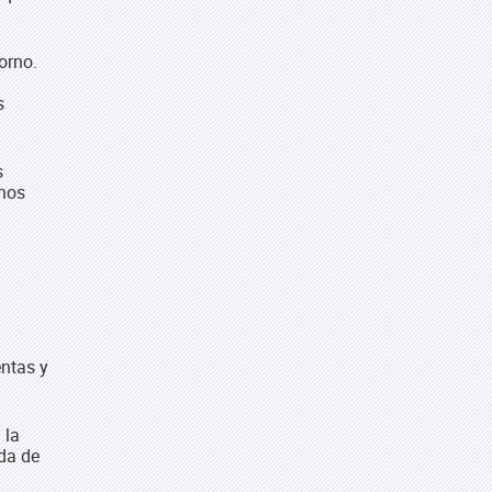
orno.
s
s
nos
entas y
 la
da de