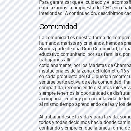
Para garantizar que el cuidado y el acompañ
entrelazamos la propuesta del CEC con cuatr
interioridad. A continuación, describimos ca
Comunidad
La comunidad es nuestra forma de comprender
humanos, maristas y cristianos, hemos apr
Somos parte de una Gran Comunidad, formada
educativo comunitario, por sus familias, po
trabajamos allí
cotidianamente, por los Maristas de Champag
institucionales de la zona del kilómetro 16 
en cada propuesta del CEC puedan recorrer 
sentirse parte activa de esta comunidad. Pa
compartida, reconociendo distintos roles y v
siempre tenemos la oportunidad de disfrut
acompañar, cuidar y potenciar la vida de to
al mismo tiempo aprendiendo de las y los d
Al trabajar desde la vida y para la vida, so
todos y todas decidimos hacia dónde caminar
confiando siempre en que la única forma de l