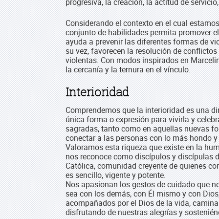
progresiva, la creación, la actitud de servicio
Considerando el contexto en el cual estamos
conjunto de habilidades permita promover el
ayuda a prevenir las diferentes formas de vi
su vez, favorecen la resolución de conflictos
violentas. Con modos inspirados en Marcelin
la cercanía y la ternura en el vínculo.
Interioridad
Comprendemos que la interioridad es una di
única forma o expresión para vivirla y celeb
sagradas, tanto como en aquellas nuevas fo
conectar a las personas con lo más hondo y 
Valoramos esta riqueza que existe en la hum
nos reconoce como discípulos y discípulas d
Católica, comunidad creyente de quienes co
es sencillo, vigente y potente.
Nos apasionan los gestos de cuidado que n
sea con los demás, con Él mismo y con Dios,
acompañados por el Dios de la vida, camina
disfrutando de nuestras alegrías y sostenién