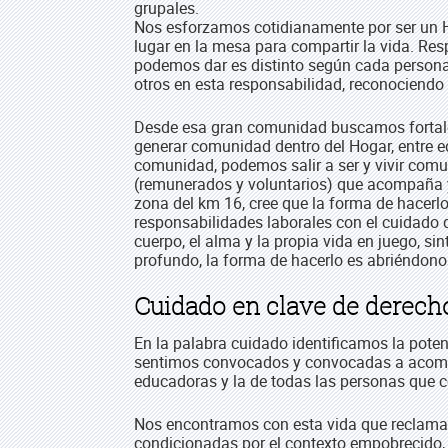
grupales.
Nos esforzamos cotidianamente por ser un Ho
lugar en la mesa para compartir la vida. 
podemos dar es distinto según cada persona
otros en esta responsabilidad, reconociendo 
Desde esa gran comunidad buscamos fortal
generar comunidad dentro del Hogar, entre e
comunidad, podemos salir a ser y vivir co
(remunerados y voluntarios) que acompaña y
zona del km 16, cree que la forma de hacer
responsabilidades laborales con el cuidado d
cuerpo, el alma y la propia vida en juego, s
profundo, la forma de hacerlo es abriéndon
Cuidado en clave de derech
En la palabra cuidado identificamos la poten
sentimos convocados y convocadas a acompaña
educadoras y la de todas las personas que
Nos encontramos con esta vida que reclama 
condicionadas por el contexto empobrecido, 