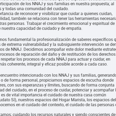
icipación de los NNAJ y sus familias en nuestra propuesta; al
s y todas una comunidad del cuidado.
rtancia de reconocer y visibilizar que cuidar a quienes cuidan,
idad, también se relaciona con tener las herramientas necesari
tras personas. Trabajar el crecimiento emocional y espiritual de
 nuestra capacidad de cuidado y de empatía.
mos fundamental la profesionalización de saberes específicos 
 de extrema vulnerabilidad y la subsiguiente intervención se de
chos de NNAJ. Decidimos acompañar este dolor mediante estrate
procesos de reparación del daño y de restitución de los derechos
respetar los procesos de cada NNAJ para actuar y cuidar, en
más coherente, integral y eficaz posible acorde a cada caso.
encuentro intencionado con los NNAJ y sus familias, generand
s o de forma personal, propiciamos espacios de escucha donde
ores, con sus esperanzas y límites, buscando de forma conjunta
 del cuidado, en el proceso de cuidar, potenciar y acompañar 
 es de vital importancia el cuidado de nuestra casa común
audato Sí), nuestros espacios del Hogar Marista, los espacios de
nocemos en el cuidado del contexto, el cuidado de las personas 
bitamos; cuidando los recursos naturales y siendo conscientes d