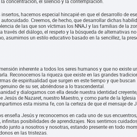
, la concentración, el silencio y la contemplación.
 insertos, hacemos especial hincapié en que el desarrollo de es
 autocuidado. Creemos, de hecho, que desarrollar dichas habili
olencia de las que son víctimas los NNAJ y las familias de la zo
 a través del diálogo, el respeto y la búsqueda de alternativas no
o, asumimos un estilo educativo basado en la sencillez, la pres
mensión inherente a todos los seres humanos y que no existe u
rarla. Reconocemos la riqueza que existe en las grandes tradici
rmas de espiritualidad que surgen en este tiempo y que buscan
genuino de su ser, abriéndose a lo trascendental.
anidad y dialogamos con ella desde nuestra identidad creyente
e Jesús de Nazaret, nuestro Maestro, y como parte de la Iglesia
mpartimos esta misma fe, con la certeza de que el mensaje de 
os enseña Jesús y reconocemos en cada uno de sus encuentros,
 infinitas posibilidades de aprendizajes. Nos sentimos cuidado
ndo junto a nosotros y nosotras, estando presente en todo mom
donos en las tristezas.