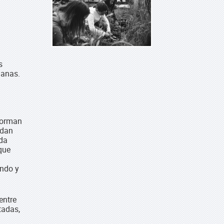
s
manas.
 forman
edan
ida
 que
ando y
entre
tadas,