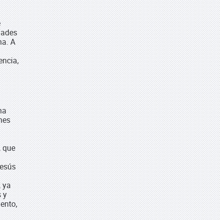
e
dades
na. A
encia,
na
ones
, que
Jesús
 ya
s y
ento,