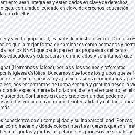
amiento sean integrales y estén dados en clave de derechos,
o ejes: comunidad, cuidado en clave de derechos, educación,
da uno de ellos.
 y vivir la grupalidad, es parte de nuestra esencia. Como sere
endido que la mejor forma de caminar es como hermanos y her
 por los NNAJ que participan en las propuestas del centro
r los educadores y educadoras (remunerados y voluntarios) que
nat (Hermanos y laicos), por las y los vecinos y referentes
y por la Iglesia Católica. Buscamos que todos los grupos que se
un proceso en el que vivan y aprecien rasgos comunitarios y pu
ra eso, nos encontramos de forma sencilla y genuina desde la v
alorando especialmente la horizontalidad en el encuentro, en el
ar y aprender. Confiamos en que siendo comunidad podemos
dos y todas con un mayor grado de integralidad y calidad, aport
emás.
mos conscientes de su complejidad y su inabarcabilidad. Por eso, 
, cómo hacerlo y dónde colocar nuestras fuerzas, que son limi
legar es juntas y juntos, respetando los procesos personales y