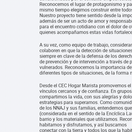
Reconocemos el lugar de protagonismo y part
mismo tiempo elegimos construir entre todo
Nuestro proyecto tiene sentido desde la impo
además de ser un acto de amor y responsabil
para el encuentro cotidiano con el dolor de o
quienes acompañamos estas vidas fortalece
A su vez, como equipo de trabajo, considera
colaboren en que la detección de situaciones
siempre en clave de la defensa de los dere
de prevención y de intervención a través de 
vulnerados. Reconocemos la importancia de 
diferentes tipos de situaciones, de la forma 
Desde el CEC Hogar Marista promovemos el 
vínculos cercanos y de confianza. En grupo
compartimos la vida, con sus alegrías y dol
estrategias para superarnos. Como comunidad
de los NNAJ y sus familias, entendemos que
(considerada en el sentido de la Encíclica L
barrio y los materiales que utilizamos. Reco
habitamos y disfrutamos, y así buscamos
conectar con la tierra y todos los que la ha