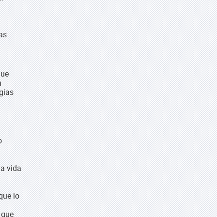
as
que
n
gias
o
la vida
l
que lo
e que