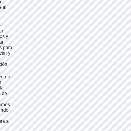
ue
e al
o
ar
os y
ar
s para
iar y
ción.
 cómo
s
la,
, de
jamos
cando
ura a