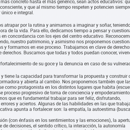
 más concreto hasta el más genérico, sean actos educativos: q
y consciente, y que al mismo tiempo respeten y potencien siempr
único e integral.
s atrapar por la rutina y animarnos a imaginar y soñar, teniend
a de la vida. Para ello, dedicamos tiempo a pensar y cuestion
os en concordancia con los ejes del centro educativo. Reconocem
endo, nuestro patrimonio, y asimismo nos proponemos cuestion
as y formarnos en ese proceso. Trabajamos en clave de derecho
 derechos. Buscamos que todas y todos puedan conocer, vivenc
fortalecimiento de su goce y la denuncia en caso de su vulnera
y tiene la capacidad para transformar la propuesta y construir
nsformadora y abierta al cambio. Nos proponemos también que la
se como protagonista en los distintos lugares que habita (escue
n ese proceso progresivo de toma de conciencia y empoderamiento
os que es fundamental trabajar para ser feliz, disfrutando,
errores y aciertos. Algunas de las habilidades en las que traba
ativa apunta a fortalecer son: la empatía, la autoestima (bus
ión (con énfasis en los sentimientos y las emociones), la apert
e de decisiones, el sentido crítico, la interacción, la autonomía