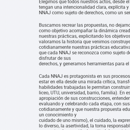
Elegimos que todos nuestros actos, desde el
tengan una intencionalidad clara, explícita 
NNAJ como sujeto de derechos, como un ser 
Buscamos recrear las propuestas, no dejarno
como objetivo acompañar la dinámica creador
nuestras prácticas, explicitando los objetiv
valoramos la historia que venimos construy
cotidianamente nuestras prácticas educativ
que cada NNAJ se reconozca como sujeto de
disfrutar de sus
derechos, y generamos herramientas para el 
Cada NNAJ es protagonista en sus procesos 
estar en ella desde una mirada crítica, tra
habilidades trabajadas le permitan construir
liceo, UTU, universidad, barrio, familia). E
apropiación de sus construcciones, entendem
evaluando y celebrando cada etapa, con sus 
cotidianamente y que nuestra propuesta educ
un conocimiento y
cuidado de uno mismo), el cuidado, la expres
lo diverso, la asertividad, la toma responsabl