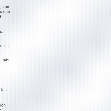
nga un
to que
a
ra
de la
l
do más
 las
ión,
e.