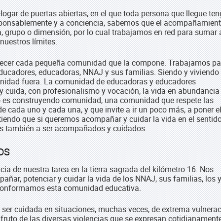
gar de puertas abiertas, en el que toda persona que llegue te
Responsablemente y a conciencia, sabemos que el acompañamien
, grupo o dimensión, por lo cual trabajamos en red para sumar 
nuestros límites.
ecer cada pequeña comunidad que la compone. Trabajamos pa
ducadores, educadoras, NNAJ y sus familias. Siendo y viviendo
munidad fuera. La comunidad de educadoras y educadores
 cuida, con profesionalismo y vocación, la vida en abundancia 
lo es construyendo comunidad, una comunidad que respete las
e cada uno y cada una, y que invite a ir un poco más, a poner e
intiendo que si queremos acompañar y cuidar la vida en el senti
os también a ser acompañados y cuidados.
os
cia de nuestra tarea en la tierra sagrada del kilómetro 16. Nos
r, potenciar y cuidar la vida de los NNAJ, sus familias, los y
 conformamos esta comunidad educativa.
ser cuidada en situaciones, muchas veces, de extrema vulnerac
fruto de las diversas violencias que se expresan cotidianament